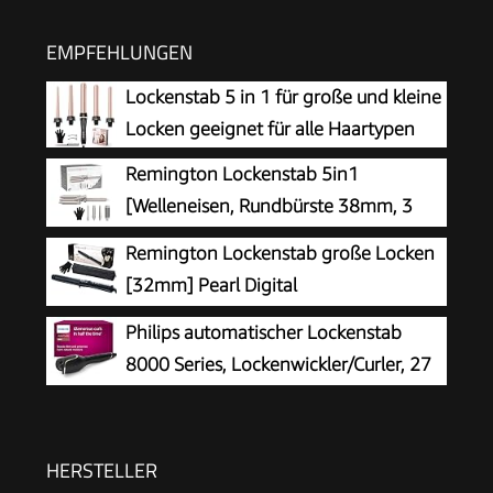
EMPFEHLUNGEN
Lockenstab 5 in 1 für große und kleine
Locken geeignet für alle Haartypen
Remington Lockenstab 5in1
[Welleneisen, Rundbürste 38mm, 3
Lockenaufsätze 13-33mm] Trendology
Remington Lockenstab große Locken
(LED display 130°C - 210°C, Beach Waves,
[32mm] Pearl Digital
Spirallocken & Natürliche Locken für alle
(Keramikbeschichtung mit echten
Philips automatischer Lockenstab
Haartypen) CI41MS5
Perlen) LCD-Display 130-210°C, inkl.
8000 Series, Lockenwickler/Curler, 27
Hitzehandschuh, sanfte Wellen feines bis
verschiedene Stylingoptionen,
kräftiges Haar, Schwarz, CI9533
Schwarz, Modell BHB876/00
HERSTELLER