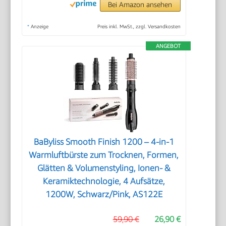
Bei Amazon ansehen
*
Anzeige
Preis inkl. MwSt., zzgl. Versandkosten
ANGEBOT
BaByliss Smooth Finish 1200 – 4‑in‑1
Warmluftbürste zum Trocknen, Formen,
Glätten & Volumenstyling, Ionen‑ &
Keramiktechnologie, 4 Aufsätze,
1200W, Schwarz/Pink, AS122E
59,90 €
26,90 €