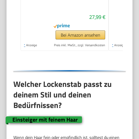
Turmalin-
Beschichtung,
27,99 €
schwarz/creme | 1er
Pack
Bei Amazon ansehen
*
Anzeige
Preis inkl. MwSt., zzgl. Versandkosten
*
Anzeige
Welcher Lockenstab passt zu
deinem Stil und deinen
Bedürfnissen?
Einsteiger mit feinem Haar
Wenn dein Haar fein oder empfindlich ist, solltest du einen