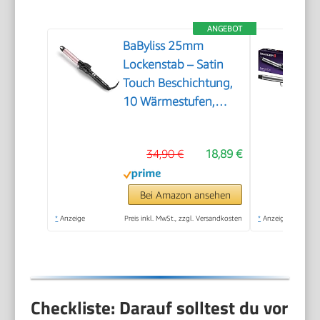
ANGEBOT
BaByliss 25mm
Lockenstab – Satin
Touch Beschichtung,
10 Wärmestufen,
professionelles
Styling-Tool mit
34,90 €
18,89 €
integriertem
Standfuß, Schwarz &
Pink, C325E
Bei Amazon ansehen
*
Anzeige
Preis inkl. MwSt., zzgl. Versandkosten
*
Anzeige
Checkliste: Darauf solltest du vor