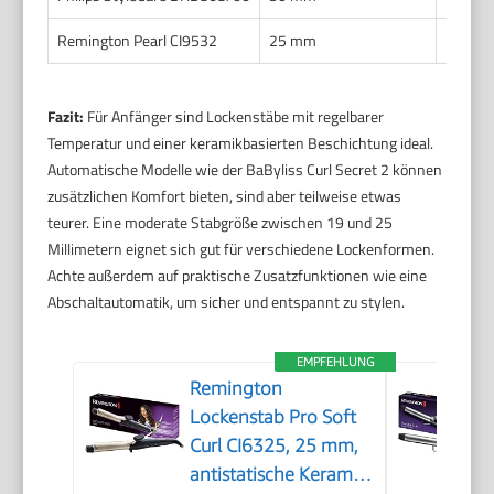
Remington Pearl CI9532
25 mm
130 – 2
Fazit:
Für Anfänger sind Lockenstäbe mit regelbarer
Temperatur und einer keramikbasierten Beschichtung ideal.
Automatische Modelle wie der BaByliss Curl Secret 2 können
zusätzlichen Komfort bieten, sind aber teilweise etwas
teurer. Eine moderate Stabgröße zwischen 19 und 25
Millimetern eignet sich gut für verschiedene Lockenformen.
Achte außerdem auf praktische Zusatzfunktionen wie eine
Abschaltautomatik, um sicher und entspannt zu stylen.
EMPFEHLUNG
Remington
Lockenstab Pro Soft
Curl CI6325, 25 mm,
antistatische Keramik-