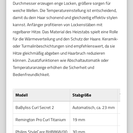
Durchmesser erzeugen enge Locken, größere sorgen für
weiche Wellen. Die Temperatureinstellung ist entscheidend,
damit du dein Haar schonend und gleichzeitig effektiv stylen
kannst. Anfänger profitieren von Lockenstäben mit
regelbarer Hitze. Das Material des Heizstabs spielt eine Rolle
für die Wärmeverteilung und den Schutz der Haare. Keramik-
oder Turmalinbeschichtungen sind empfehlenswert, da sie
Hitze gleichmäßig abgeben und Haarbruch reduzieren
können. Zusatzfunktionen wie Abschaltautomatik oder
Temperaturanzeige erhöhen die Sicherheit und
Bedienfreundlichkeit.
Modell
Stabgröße
Temper
BaByliss Curl Secret 2
Automatisch, ca. 23 mm
210 – 
Remington Pro Curl Titanium
19 mm
130 – 2
Philips StyleCare BHB868/00
30 mm
130 – 2