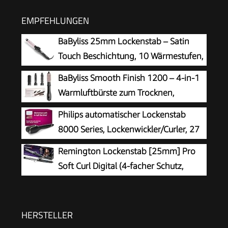
EMPFEHLUNGEN
BaByliss 25mm Lockenstab – Satin
Touch Beschichtung, 10 Wärmestufen,
professionelles Styling-Tool mit
BaByliss Smooth Finish 1200 – 4‑in‑1
integriertem Standfuß, Schwarz & Pink, C325E
Warmluftbürste zum Trocknen,
Formen, Glätten & Volumenstyling,
Philips automatischer Lockenstab
Ionen‑ & Keramiktechnologie, 4 Aufsätze,
8000 Series, Lockenwickler/Curler, 27
1200W, Schwarz/Pink, AS122E
verschiedene Stylingoptionen,
Remington Lockenstab [25mm] Pro
Schwarz, Modell BHB876/00
Soft Curl Digital (4-facher Schutz,
antistatische Keramik-Turmalin-Beschichtung) -
LCD-Display 130-220°C, mit Klemme, weiche
mittelgroße & natürliche Locken, CI6525
HERSTELLER