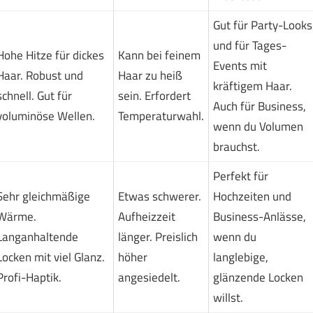
Gut für Party-Looks
und für Tages-
Hohe Hitze für dickes
Kann bei feinem
Events mit
Haar. Robust und
Haar zu heiß
kräftigem Haar.
schnell. Gut für
sein. Erfordert
Auch für Business,
voluminöse Wellen.
Temperaturwahl.
wenn du Volumen
brauchst.
Perfekt für
Sehr gleichmäßige
Etwas schwerer.
Hochzeiten und
Wärme.
Aufheizzeit
Business-Anlässe,
Langanhaltende
länger. Preislich
wenn du
Locken mit viel Glanz.
höher
langlebige,
Profi-Haptik.
angesiedelt.
glänzende Locken
willst.