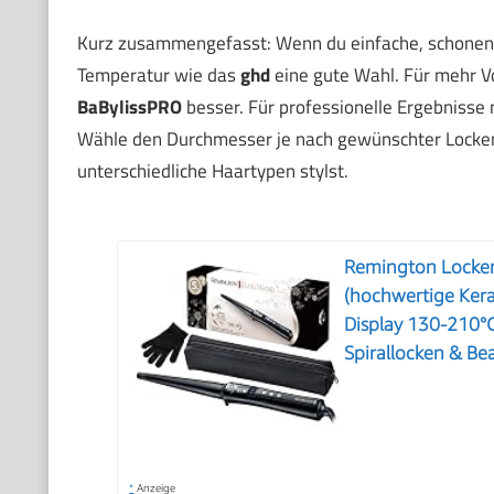
Kurz zusammengefasst: Wenn du einfache, schonende
Temperatur wie das
ghd
eine gute Wahl. Für mehr V
BaBylissPRO
besser. Für professionelle Ergebnisse m
Wähle den Durchmesser je nach gewünschter Locken
unterschiedliche Haartypen stylst.
Remington Locken
(hochwertige Ker
Display 130-210°C
Spirallocken & Be
*
Anzeige