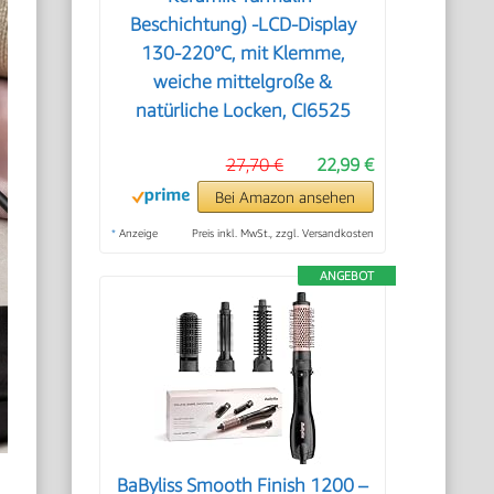
Beschichtung) -LCD-Display
130-220°C, mit Klemme,
weiche mittelgroße &
natürliche Locken, CI6525
27,70 €
22,99 €
Bei Amazon ansehen
*
Anzeige
Preis inkl. MwSt., zzgl. Versandkosten
ANGEBOT
BaByliss Smooth Finish 1200 –