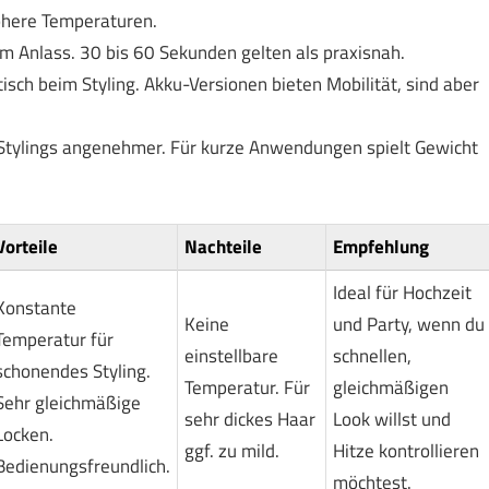
höhere Temperaturen.
dem Anlass. 30 bis 60 Sekunden gelten als praxisnah.
tisch beim Styling. Akku-Versionen bieten Mobilität, sind aber
en Stylings angenehmer. Für kurze Anwendungen spielt Gewicht
Vorteile
Nachteile
Empfehlung
Ideal für Hochzeit
Konstante
Keine
und Party, wenn du
Temperatur für
einstellbare
schnellen,
schonendes Styling.
Temperatur. Für
gleichmäßigen
Sehr gleichmäßige
sehr dickes Haar
Look willst und
Locken.
ggf. zu mild.
Hitze kontrollieren
Bedienungsfreundlich.
möchtest.