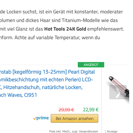
 Locken suchst, ist ein Gerät mit konstanter, moderater
olumen und dickes Haar sind Titanium-Modelle wie das
it viel Glanz ist das
Hot Tools 24K Gold
empfehlenswert.
form. Achte auf variable Temperatur, wenn du
ANGEBOT
stab [kegelförmig 13-25mm] Pearl Digital
amikbeschichtung mit echten Perlen) LCD-
, Hitzehandschuh, natürliche Locken,
❯
ach Waves, CI951
29,99 €
22,99 €
Bei Amazon ansehen
Preis inkl. MwSt., zzgl. Versandkosten
*
Anzeige