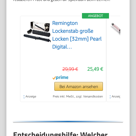
ANGEBOT
Remington
Lockenstab große
Locken [32mm] Pearl
Digital
(Keramikbeschichtung
mit echten Perlen)
29,99 €
25,49 €
LCD-Display 130-
210°C, inkl.
Hitzehandschuh,
Bei Amazon ansehen
sanfte Wellen feines
*
Anzeige
Preis inkl. MwSt., zzgl. Versandkosten
*
Anzeige
bis kräftiges Haar,
Schwarz, CI9533
Entscheidungshilfe: Welcher