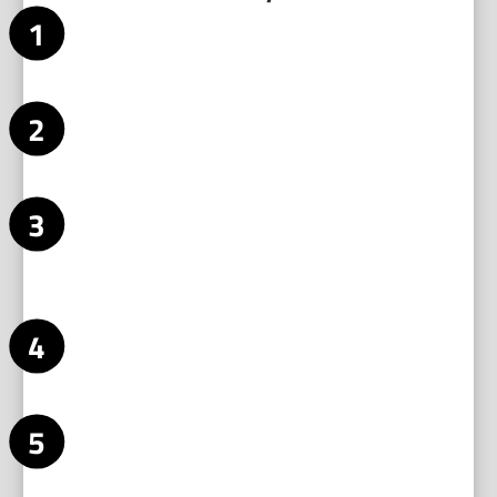
Bereite dein Haar vor. Wasche es, wenn nötig, und trockne es
vollständig. Feuchtes Haar nimmt Hitze stärker auf und kann
Schaden nehmen.
Trage einen
Hitzeschutz
auf. Sprühe oder verteile das Produkt
gleichmäßig in den Längen und Spitzen. So reduzierst du
Feuchtigkeitsverlust und Bruch.
Wähle Barrel-Größe und Temperatur. Kleinere Barrels
erzeugen enge Locken, größere Wellen. Stelle die Temperatur
an deinem Gerät passend zur Haarstruktur ein und beginne
niedrig.
Teile dein Haar in Sektionen. Arbeite von unten nach oben
und klemme die oberen Partien weg. Kleine, gleichmäßige
Sektionen geben kontrolliertere Ergebnisse.
Halte Abstand zum Haaransatz. Beginne etwa zwei bis drei
Zentimeter vom Ansatz entfernt. So vermeidest du