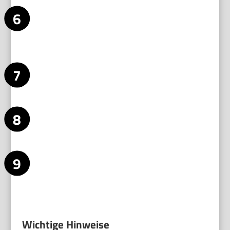
Verbrennungen und ein zu steifes Ergebnis.
Wickle die Strähne vorsichtig um den Barrel. Bei einem Stab
mit Klemme fixierst du die Strähne kurz in der Klemme und
rollst dann. Bei einem Stab ohne Klemme wickelst du das
Haar mit den Fingern gleichmäßig und kontrolliert.
Behalte die Einwirkzeit im Blick. Fünf bis zehn Sekunden
reichen meist aus. Verlängere die Zeit nur, wenn die Locke
nicht hält und die Haarqualität es zulässt.
Lass die Locke auskühlen, bevor du sie anfasst. Fixiere sie
notfalls mit einer Klammer während des Abkühlens.
Ausgekühlte Locken setzen sich besser und halten länger.
Styling und Fixierung abschließen. Kämme oder finger-ruff
die Locken auf die gewünschte Form. Sprühe leichtes
Haarspray
zur Fixierung oder benutze ein Serum nur an den
Spitzen gegen Frizz.
Wichtige Hinweise