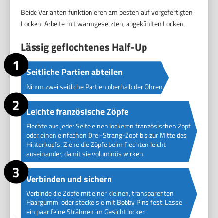
Beide Varianten funktionieren am besten auf vorgefertigten
Locken. Arbeite mit warmgesetzten, abgekühlten Locken.
Lässig geflochtenes Half-Up
Seitliche Partien abteilen
Nimm zwei seitliche Partien oberhalb der Ohren.
Leichte französische Zöpfe
Flechte aus jeder Seite einen lockeren französischen Zopf
oder einen einfachen Drei-Strang-Zopf bis zur Mitte des
Hinterkopfs. Ziehe die Zöpfe beim Flechten leicht
auseinander, damit sie voluminös wirken.
Verbinden und sichern
Verbinde die Zöpfe mit einer kleinen, transparenten
Haargummi oder stecke sie mit Bobby Pins fest. Lasse
ein paar feine Strähnen im Gesicht locker.