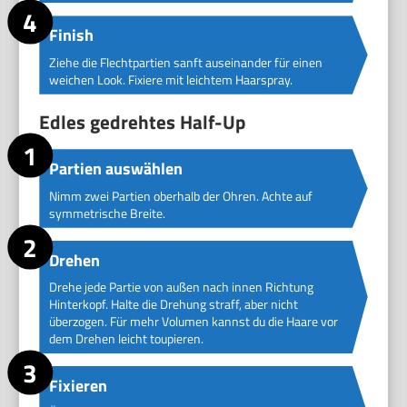
Finish
Ziehe die Flechtpartien sanft auseinander für einen
weichen Look. Fixiere mit leichtem Haarspray.
Edles gedrehtes Half-Up
Partien auswählen
Nimm zwei Partien oberhalb der Ohren. Achte auf
symmetrische Breite.
Drehen
Drehe jede Partie von außen nach innen Richtung
Hinterkopf. Halte die Drehung straff, aber nicht
überzogen. Für mehr Volumen kannst du die Haare vor
dem Drehen leicht toupieren.
Fixieren