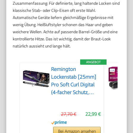
Zusammenfassung: Für definierte, lang haltende Locken sind
klassische Stab- oder Clip-Eisen oft erste Wahl.
Automatische Geräte liefern gleichmäßige Ergebnisse mit
wenig Übung. Heißluftstyler schonen das Haar und geben
weichere Wellen. Achte auf passende Barrel-Größe und eine
kontrollierte Hitze. Das ist wichtig, damit der Braut-Look
natürlich aussieht und lange hält.
ANGEBOT
Remington
Lockenstab [25mm]
Pro Soft Curl Digital
(4-facher Schutz,
antistatische Keramik-
Turmalin-
27,70 €
22,99 €
Beschichtung) -LCD-
Display 130-220°C,
mit Klemme, weiche
Bei Amazon ansehen