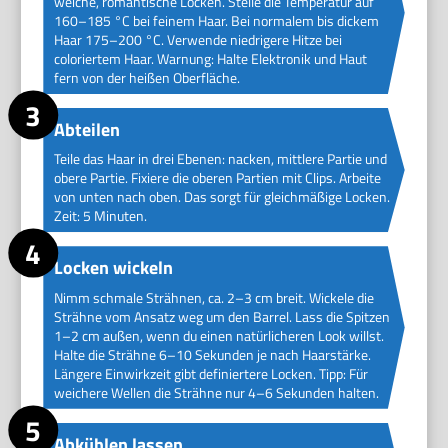
weiche, romantische Locken. Stelle die Temperatur auf
160–185 °C bei feinem Haar. Bei normalem bis dickem
Haar 175–200 °C. Verwende niedrigere Hitze bei
coloriertem Haar. Warnung: Halte Elektronik und Haut
fern von der heißen Oberfläche.
Abteilen
Teile das Haar in drei Ebenen: nacken, mittlere Partie und
obere Partie. Fixiere die oberen Partien mit Clips. Arbeite
von unten nach oben. Das sorgt für gleichmäßige Locken.
Zeit: 5 Minuten.
Locken wickeln
Nimm schmale Strähnen, ca. 2–3 cm breit. Wickele die
Strähne vom Ansatz weg um den Barrel. Lass die Spitzen
1–2 cm außen, wenn du einen natürlicheren Look willst.
Halte die Strähne 6–10 Sekunden je nach Haarstärke.
Längere Einwirkzeit gibt definiertere Locken. Tipp: Für
weichere Wellen die Strähne nur 4–6 Sekunden halten.
Abkühlen lassen