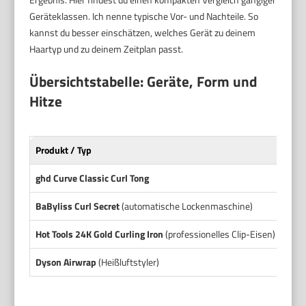
Geräteklassen. Ich nenne typische Vor- und Nachteile. So
kannst du besser einschätzen, welches Gerät zu deinem
Haartyp und zu deinem Zeitplan passt.
Übersichtstabelle: Geräte, Form und
Hitze
Produkt / Typ
Barr
ghd Curve Classic Curl Tong
ca. 
BaByliss Curl Secret
(automatische Lockenmaschine)
Kamm
Hot Tools 24K Gold Curling Iron
(professionelles Clip-Eisen)
erhä
Dyson Airwrap
(Heißluftstyler)
Aufs