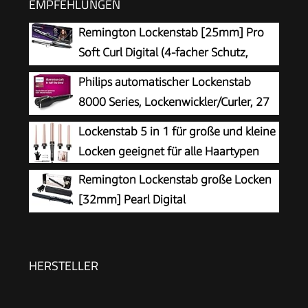
EMPFEHLUNGEN
Remington Lockenstab [25mm] Pro
Soft Curl Digital (4-facher Schutz,
antistatische Keramik-Turmalin-Beschichtung) -
Philips automatischer Lockenstab
LCD-Display 130-220°C, mit Klemme, weiche
8000 Series, Lockenwickler/Curler, 27
mittelgroße & natürliche Locken, CI6525
verschiedene Stylingoptionen,
Lockenstab 5 in 1 für große und kleine
Schwarz, Modell BHB876/00
Locken geeignet für alle Haartypen
Remington Lockenstab große Locken
[32mm] Pearl Digital
(Keramikbeschichtung mit echten
Perlen) LCD-Display 130-210°C, inkl.
Hitzehandschuh, sanfte Wellen feines bis
HERSTELLER
kräftiges Haar, Schwarz, CI9533