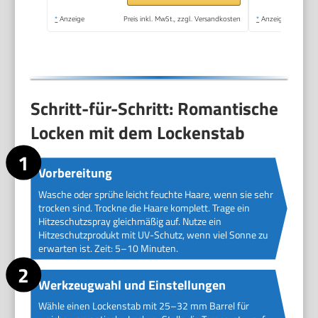
mittelgroße &
*
Anzeige
Preis inkl. MwSt., zzgl. Versandkosten
*
Anzeige
natürliche Locken,
CI6525
Schritt-für-Schritt: Romantische
Locken mit dem Lockenstab
Vorbereitung
Wasche oder sprühe leicht feuchte Haare, wenn sie sehr
trocken sind. Trockne die Haare komplett. Trage ein
Hitzeschutzspray gleichmäßig auf. Nutze ein
Hitzeschutzprodukt mit UV-Schutz, wenn viel Sonne zu
erwarten ist. Zeit: 5–10 Minuten.
Werkzeugwahl und Einstellungen
Wähle einen Lockenstab mit 25–32 mm Barrel für