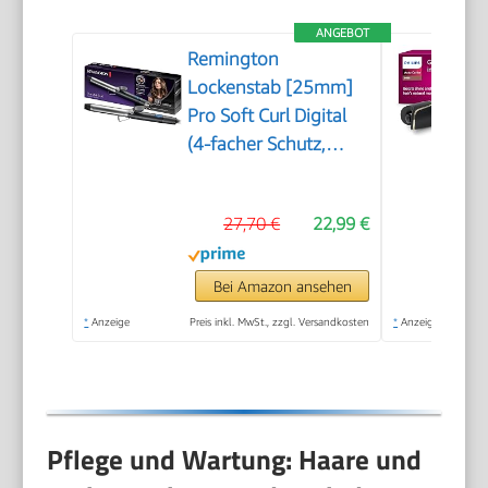
ANGEBOT
Remington
Lockenstab [25mm]
Pro Soft Curl Digital
(4-facher Schutz,
antistatische Keramik-
Turmalin-
27,70 €
22,99 €
Beschichtung) -LCD-
Display 130-220°C,
mit Klemme, weiche
Bei Amazon ansehen
mittelgroße &
*
Anzeige
Preis inkl. MwSt., zzgl. Versandkosten
*
Anzeige
natürliche Locken,
CI6525
Pflege und Wartung: Haare und