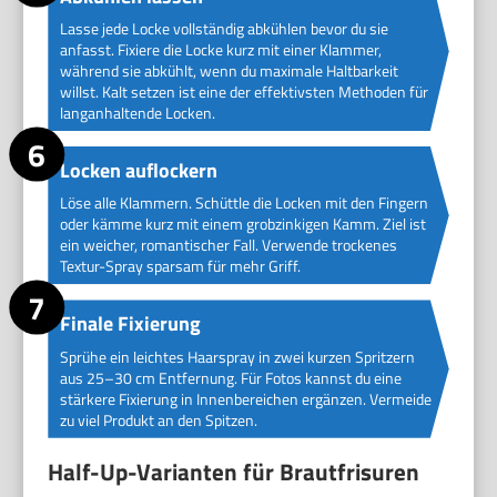
Lasse jede Locke vollständig abkühlen bevor du sie
anfasst. Fixiere die Locke kurz mit einer Klammer,
während sie abkühlt, wenn du maximale Haltbarkeit
willst. Kalt setzen ist eine der effektivsten Methoden für
langanhaltende Locken.
Locken auflockern
Löse alle Klammern. Schüttle die Locken mit den Fingern
oder kämme kurz mit einem grobzinkigen Kamm. Ziel ist
ein weicher, romantischer Fall. Verwende trockenes
Textur-Spray sparsam für mehr Griff.
Finale Fixierung
Sprühe ein leichtes Haarspray in zwei kurzen Spritzern
aus 25–30 cm Entfernung. Für Fotos kannst du eine
stärkere Fixierung in Innenbereichen ergänzen. Vermeide
zu viel Produkt an den Spitzen.
Half-Up-Varianten für Brautfrisuren