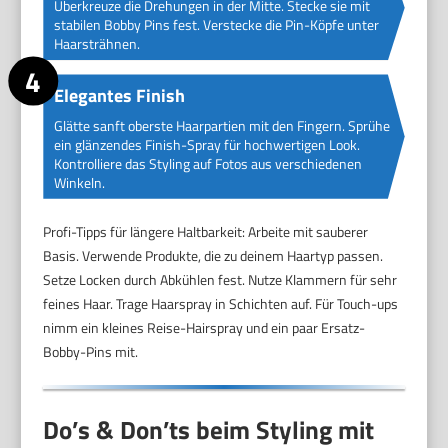
Überkreuze die Drehungen in der Mitte. Stecke sie mit
stabilen Bobby Pins fest. Verstecke die Pin-Köpfe unter
Haarsträhnen.
Elegantes Finish
Glätte sanft oberste Haarpartien mit den Fingern. Sprühe
ein glänzendes Finish-Spray für hochwertigen Look.
Kontrolliere das Styling auf Fotos aus verschiedenen
Winkeln.
Profi-Tipps für längere Haltbarkeit: Arbeite mit sauberer
Basis. Verwende Produkte, die zu deinem Haartyp passen.
Setze Locken durch Abkühlen fest. Nutze Klammern für sehr
feines Haar. Trage Haarspray in Schichten auf. Für Touch-ups
nimm ein kleines Reise-Hairspray und ein paar Ersatz-
Bobby-Pins mit.
Do’s & Don’ts beim Styling mit