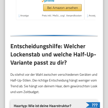
210°C, Beach Waves,
Spirallocken &
Bei Amazon ansehen
Natürliche Locken für
*
Anzeige
Preis inkl. MwSt., zzgl. Versandkosten
*
Anzeige
alle Haartypen)
CI41MS5
Entscheidungshilfe: Welcher
Lockenstab und welche Half-Up-
Variante passt zu dir?
Du stehst vor der Wahl zwischen verschiedenen Geräten und
Half-Up-Stilen. Die richtige Entscheidung hängt weniger vom
Trend ab. Sie hängt von deinem Haar, dem gewünschten Look
und vom Zeitbudget.
Haartyp: Wie ist deine Haarstruktur?