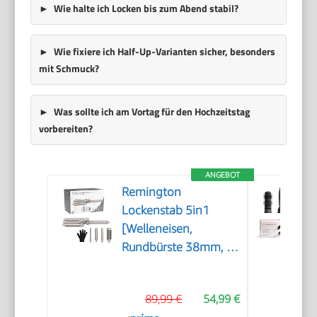
Wie halte ich Locken bis zum Abend stabil?
Wie fixiere ich Half-Up-Varianten sicher, besonders
mit Schmuck?
Was sollte ich am Vortag für den Hochzeitstag
vorbereiten?
ANGEBOT
Remington
Lockenstab 5in1
[Welleneisen,
Rundbürste 38mm, 3
Lockenaufsätze 13-
33mm] Trendology
89,99 €
54,99 €
(LED display 130°C -