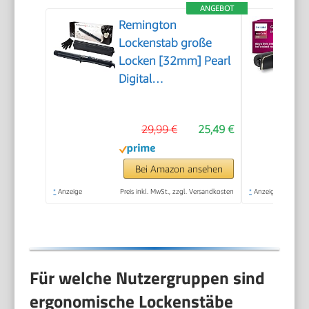
ANGEBOT
Remington
Lockenstab große
Locken [32mm] Pearl
Digital
(Keramikbeschichtung
mit echten Perlen)
29,99 €
25,49 €
LCD-Display 130-
210°C, inkl.
Hitzehandschuh,
Bei Amazon ansehen
sanfte Wellen feines
*
Anzeige
Preis inkl. MwSt., zzgl. Versandkosten
*
Anzeige
bis kräftiges Haar,
Schwarz, CI9533
Für welche Nutzergruppen sind
ergonomische Lockenstäbe