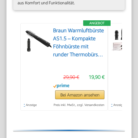
aus Komfort und Funktionalität.
ANGEBOT
Braun Warmluftbürste
AS1.5 – Kompakte
Föhnbürste mit
runder Thermobürste
und Bürste mit festen
Borsten, 300 W, 3
29,90 €
19,90 €
Wärme-/Geschwindigkeitsstufen,
Schwarz, Aufsätze
zum Trocknen und für
Bei Amazon ansehen
Volumen, BRAS150E
*
Anzeige
Preis inkl. MwSt., zzgl. Versandkosten
*
Anzeige