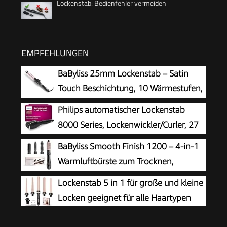
Lockenstab: Bedienfehler vermeiden
EMPFEHLUNGEN
BaByliss 25mm Lockenstab – Satin
Touch Beschichtung, 10 Wärmestufen,
professionelles Styling-Tool mit
Philips automatischer Lockenstab
integriertem Standfuß, Schwarz & Pink, C325E
8000 Series, Lockenwickler/Curler, 27
verschiedene Stylingoptionen,
BaByliss Smooth Finish 1200 – 4‑in‑1
Schwarz, Modell BHB876/00
Warmluftbürste zum Trocknen,
Formen, Glätten & Volumenstyling,
Lockenstab 5 in 1 für große und kleine
Ionen‑ & Keramiktechnologie, 4 Aufsätze,
Locken geeignet für alle Haartypen
1200W, Schwarz/Pink, AS122E