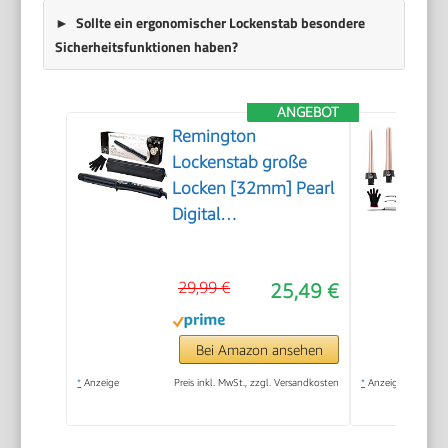
Sollte ein ergonomischer Lockenstab besondere
Sicherheitsfunktionen haben?
ANGEBOT
Remington
Lockenstab große
Locken [32mm] Pearl
Digital
(Keramikbeschichtung
mit echten Perlen)
29,99 €
25,49 €
LCD-Display 130-
210°C, inkl.
Hitzehandschuh,
Bei Amazon ansehen
sanfte Wellen feines
*
Anzeige
Preis inkl. MwSt., zzgl. Versandkosten
*
Anzeige
bis kräftiges Haar,
Schwarz, CI9533