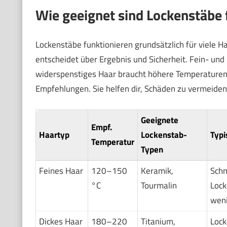
Wie geeignet sind Lockenstäbe 
Lockenstäbe funktionieren grundsätzlich für viele H
entscheidet über Ergebnis und Sicherheit. Fein- und
widerspenstiges Haar braucht höhere Temperaturen od
Empfehlungen. Sie helfen dir, Schäden zu vermeiden
Geeignete
Empf.
Haartyp
Lockenstab-
Typi
Temperatur
Typen
Feines Haar
120–150
Keramik,
Schn
°C
Tourmalin
Lock
weni
Dickes Haar
180–220
Titanium,
Lock