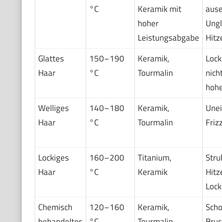
°C
Keramik mit
ause
hoher
Ungl
Leistungsabgabe
Hitz
Glattes
150–190
Keramik,
Lock
Haar
°C
Tourmalin
nich
hohe
Welliges
140–180
Keramik,
Unei
Haar
°C
Tourmalin
Frizz
Lockiges
160–200
Titanium,
Stru
Haar
°C
Keramik
Hitz
Lock
Chemisch
120–160
Keramik,
Scho
behandeltes
°C
Tourmalin
Bruc