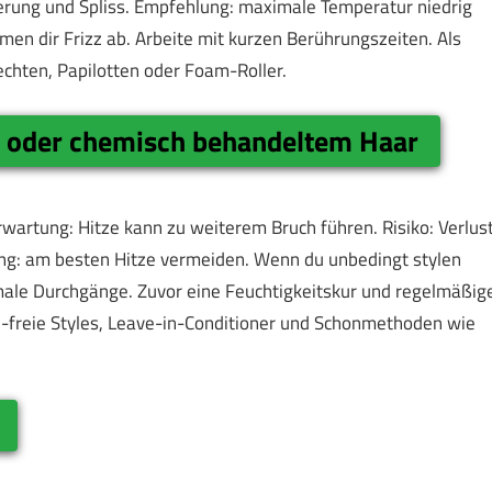
derung und Spliss. Empfehlung: maximale Temperatur niedrig
en dir Frizz ab. Arbeite mit kurzen Berührungszeiten. Als
echten, Papilotten oder Foam-Roller.
 oder chemisch behandeltem Haar
rwartung: Hitze kann zu weiterem Bruch führen. Risiko: Verlus
ung: am besten Hitze vermeiden. Wenn du unbedingt stylen
ale Durchgänge. Zuvor eine Feuchtigkeitskur und regelmäßig
ze-freie Styles, Leave-in-Conditioner und Schonmethoden wie