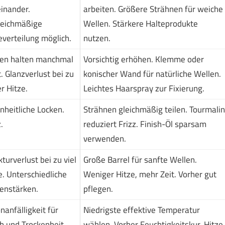
inander.
arbeiten. Größere Strähnen für weiche
eichmäßige
Wellen. Stärkere Halteprodukte
everteilung möglich.
nutzen.
en halten manchmal
Vorsichtig erhöhen. Klemme oder
t. Glanzverlust bei zu
konischer Wand für natürliche Wellen.
r Hitze.
Leichtes Haarspray zur Fixierung.
nheitliche Locken.
Strähnen gleichmäßig teilen. Tourmalin
.
reduziert Frizz. Finish-Öl sparsam
verwenden.
kturverlust bei zu viel
Große Barrel für sanfte Wellen.
e. Unterschiedliche
Weniger Hitze, mehr Zeit. Vorher gut
enstärken.
pflegen.
nanfälligkeit für
Niedrigste effektive Temperatur
h und Trockenheit.
wählen. Vorher Feuchtigkeitskur. Hitze