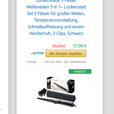
Lockenstäbe 3 Fässer
Welleneisen 5 in 1– Lockenstab
Set 3 Fässer für großer Wellen,
Temperatureinstellung,
Schnellaufheizung und einem
Handschuh, 2 Clips, Schwarz
35,09 €
27,99 €
Bei Amazon ansehen
*
Anzeige
Preis inkl. MwSt., zzgl. Versandkosten
ANGEBOT