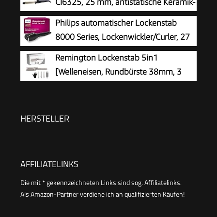
CI6325, 25 mm, antistatische Keramik-
Hitzehandschuh, sanfte Wellen feines bis
Turmalin-Beschichtung,
Philips automatischer Lockenstab
kräftiges Haar, Schwarz, CI9533
schwarz/creme | 1er Pack
8000 Series, Lockenwickler/Curler, 27
verschiedene Stylingoptionen,
Remington Lockenstab 5in1
Schwarz, Modell BHB876/00
[Welleneisen, Rundbürste 38mm, 3
Lockenaufsätze 13-33mm] Trendology
(LED display 130°C - 210°C, Beach Waves,
Spirallocken & Natürliche Locken für alle
HERSTELLER
Haartypen) CI41MS5
AFFILIATELINKS
Die mit * gekennzeichneten Links sind sog. Affiliatelinks.
Als Amazon-Partner verdiene ich an qualifizierten Käufen!