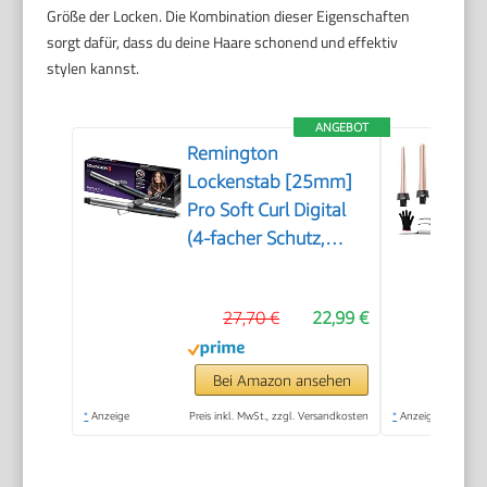
Größe der Locken. Die Kombination dieser Eigenschaften
sorgt dafür, dass du deine Haare schonend und effektiv
stylen kannst.
ANGEBOT
Remington
Lockenstab [25mm]
Pro Soft Curl Digital
(4-facher Schutz,
antistatische Keramik-
Turmalin-
27,70 €
22,99 €
Beschichtung) -LCD-
Display 130-220°C,
mit Klemme, weiche
Bei Amazon ansehen
mittelgroße &
*
Anzeige
Preis inkl. MwSt., zzgl. Versandkosten
*
Anzeige
natürliche Locken,
CI6525