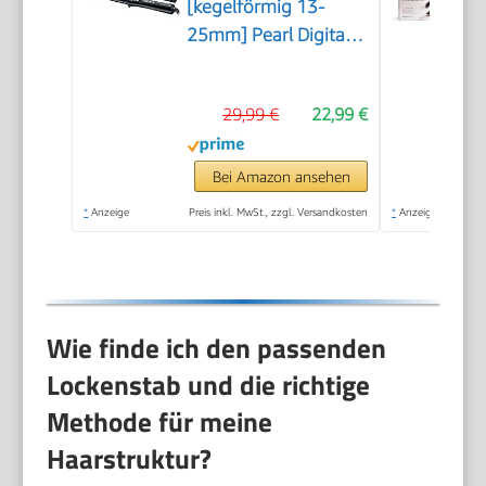
[kegelförmig 13-
25mm] Pearl Digital
(hochwertige
Keramikbeschichtung
29,99 €
22,99 €
mit echten Perlen)
LCD-Display 130-
210°C,
Bei Amazon ansehen
Hitzehandschuh,
*
Anzeige
Preis inkl. MwSt., zzgl. Versandkosten
*
Anzeige
natürliche Locken,
Spirallocken & Beach
Waves, CI951
Wie finde ich den passenden
Lockenstab und die richtige
Methode für meine
Haarstruktur?