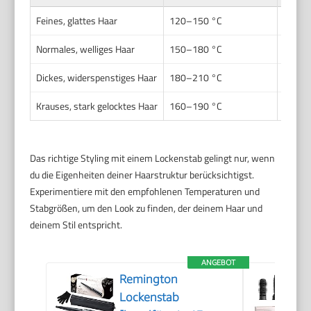
Feines, glattes Haar
120–150 °C
13–1
Normales, welliges Haar
150–180 °C
19–2
Dickes, widerspenstiges Haar
180–210 °C
25–3
Krauses, stark gelocktes Haar
160–190 °C
13–1
Das richtige Styling mit einem Lockenstab gelingt nur, wenn
du die Eigenheiten deiner Haarstruktur berücksichtigst.
Experimentiere mit den empfohlenen Temperaturen und
Stabgrößen, um den Look zu finden, der deinem Haar und
deinem Stil entspricht.
ANGEBOT
Remington
Lockenstab