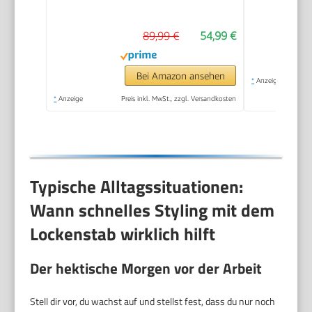
Lockenaufsätze 13-
33mm] Trendology
89,99 €
54,99 €
(LED display 130°C -
210°C, Beach Waves,
Spirallocken &
Bei Amazon ansehen
*
Anzeige
Natürliche Locken für
*
Anzeige
Preis inkl. MwSt., zzgl. Versandkosten
alle Haartypen)
CI41MS5
Typische Alltagssituationen:
Wann schnelles Styling mit dem
Lockenstab wirklich hilft
Der hektische Morgen vor der Arbeit
Stell dir vor, du wachst auf und stellst fest, dass du nur noch