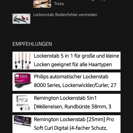
Tricks
Lockenstab: Bedienfehler vermeiden
EMPFEHLUNGEN
Lockenstab 5 in 1 für große und kleine
Locken geeignet für alle Haartypen
Philips automatischer Lockenstab
8000 Series, Lockenwickler/Curler, 27
verschiedene Stylingoptionen,
Remington Lockenstab 5in1
Schwarz, Modell BHB876/00
[Welleneisen, Rundbürste 38mm, 3
Lockenaufsätze 13-33mm] Trendology
Remington Lockenstab [25mm] Pro
(LED display 130°C - 210°C, Beach Waves,
Soft Curl Digital (4-facher Schutz,
Spirallocken & Natürliche Locken für alle