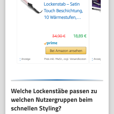
Lockenstab – Satin
Touch Beschichtung,
10 Wärmestufen,
professionelles
Styling-Tool mit
34,90 €
18,89 €
integriertem
Standfuß, Schwarz &
Pink, C325E
Bei Amazon ansehen
*
Anzeige
Preis inkl. MwSt., zzgl. Versandkosten
*
Anzeige
Welche Lockenstäbe passen zu
welchen Nutzergruppen beim
schnellen Styling?