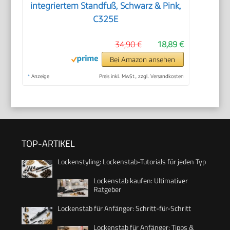
integriertem Standfuß, Schwarz & Pink,
C325E
34,90 €
18,89 €
Bei Amazon ansehen
*
Anzeige
Preis inkl. MwSt., zzgl. Versandkosten
TOP-ARTIKEL
Lockenstyling: Lockenstab-Tutorials für jeden Typ
Lockenstab kaufen: Ultimativer
Ratgeber
Lockenstab für Anfänger: Schritt-für-Schritt
Lockenstab für Anfänger: Tipps &