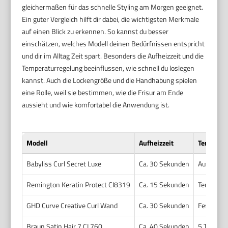
gleichermaßen für das schnelle Styling am Morgen geeignet.
Ein guter Vergleich hilft dir dabei, die wichtigsten Merkmale
auf einen Blick zu erkennen. So kannst du besser
einschätzen, welches Modell deinen Bedürfnissen entspricht
und dir im Alltag Zeit spart. Besonders die Aufheizzeit und die
Temperaturregelung beeinflussen, wie schnell du loslegen
kannst. Auch die Lockengröße und die Handhabung spielen
eine Rolle, weil sie bestimmen, wie die Frisur am Ende
aussieht und wie komfortabel die Anwendung ist.
Modell
Aufheizzeit
Temperat
Babyliss Curl Secret Luxe
Ca. 30 Sekunden
Automatis
Remington Keratin Protect CI8319
Ca. 15 Sekunden
Temperatu
GHD Curve Creative Curl Wand
Ca. 30 Sekunden
Fest eing
Braun Satin Hair 7 CI 760
Ca. 40 Sekunden
5 Tempera