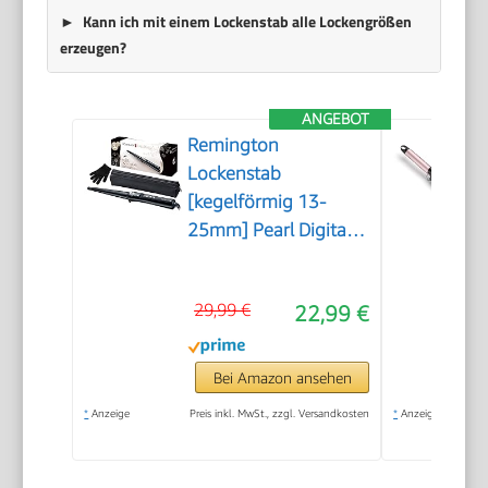
Kann ich mit einem Lockenstab alle Lockengrößen
erzeugen?
ANGEBOT
Remington
Lockenstab
[kegelförmig 13-
25mm] Pearl Digital
(hochwertige
Keramikbeschichtung
29,99 €
22,99 €
mit echten Perlen)
LCD-Display 130-
210°C,
Bei Amazon ansehen
Hitzehandschuh,
*
Anzeige
Preis inkl. MwSt., zzgl. Versandkosten
*
Anzeige
natürliche Locken,
Spirallocken & Beach
Waves, CI951