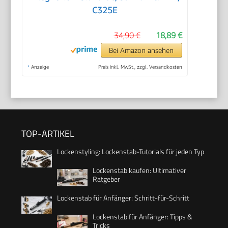
C325E
34,90 €
18,89 €
Bei Amazon ansehen
*
Anzeige
Preis inkl. MwSt., zzgl. Versandkosten
TOP-ARTIKEL
Lockenstyling: Lockenstab-Tutorials für jeden Typ
Lockenstab kaufen: Ultimativer
Ratgeber
Lockenstab für Anfänger: Schritt-für-Schritt
Lockenstab für Anfänger: Tipps &
Tricks