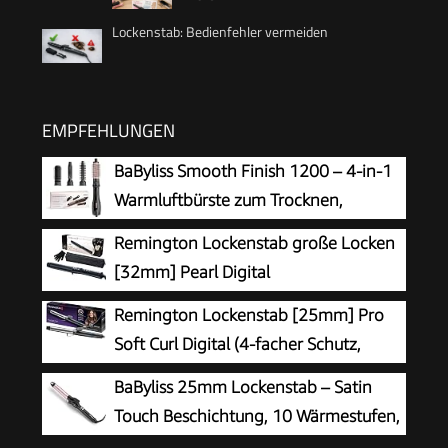
Lockenstab: Bedienfehler vermeiden
EMPFEHLUNGEN
BaByliss Smooth Finish 1200 – 4‑in‑1
Warmluftbürste zum Trocknen,
Formen, Glätten & Volumenstyling,
Remington Lockenstab große Locken
Ionen‑ & Keramiktechnologie, 4 Aufsätze,
[32mm] Pearl Digital
1200W, Schwarz/Pink, AS122E
(Keramikbeschichtung mit echten
Remington Lockenstab [25mm] Pro
Perlen) LCD-Display 130-210°C, inkl.
Soft Curl Digital (4-facher Schutz,
Hitzehandschuh, sanfte Wellen feines bis
antistatische Keramik-Turmalin-Beschichtung) -
BaByliss 25mm Lockenstab – Satin
kräftiges Haar, Schwarz, CI9533
LCD-Display 130-220°C, mit Klemme, weiche
Touch Beschichtung, 10 Wärmestufen,
mittelgroße & natürliche Locken, CI6525
professionelles Styling-Tool mit