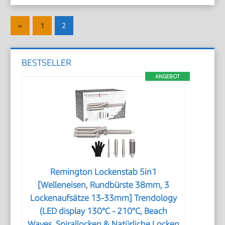
Seitennummerierung
Vorherige
«
1
2
der
Beiträge
Beiträge
BESTSELLER
ANGEBOT
Remington Lockenstab 5in1
[Welleneisen, Rundbürste 38mm, 3
Lockenaufsätze 13-33mm] Trendology
(LED display 130°C - 210°C, Beach
Waves, Spirallocken & Natürliche Locken