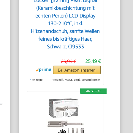
Locken [32mm] Pearl Digital
(Keramikbeschichtung mit
echten Perlen) LCD-Display
130-210°C, inkl.
Hitzehandschuh, sanfte Wellen
feines bis kräftiges Haar,
Schwarz, CI9533
29,99 €
25,49 €
Bei Amazon ansehen
*
Anzeige
Preis inkl. MwSt., zzgl. Versandkosten
ANGEBOT