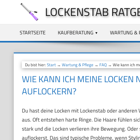
Zum
LOCKENSTAB RATG
Inhalt
springen
STARTSEITE
KAUFBERATUNG
WARTUNG & 
Du bist hier:
Start
→
Wartung & Pflege
→
FAQ
→ Wie kann ich me
WIE KANN ICH MEINE LOCKEN 
AUFLOCKERN?
Du hast deine Locken mit Lockenstab oder anderen W
aus. Oft entstehen harte Ringe. Die Haare fühlen sich
stark und die Locken verlieren ihre Bewegung. Oder s
auflockerst. Das sind typische Probleme, wenn Stylin