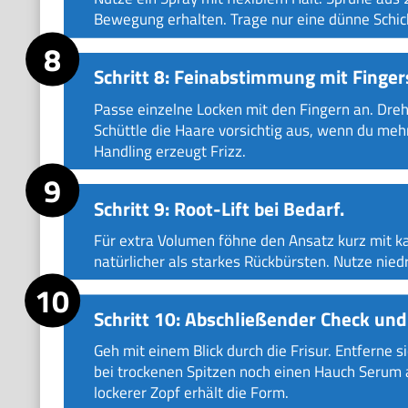
Bewegung erhalten. Trage nur eine dünne Schich
Schritt 8: Feinabstimmung mit Fingers
Passe einzelne Locken mit den Fingern an. Dreh 
Schüttle die Haare vorsichtig aus, wenn du mehr 
Handling erzeugt Frizz.
Schritt 9: Root-Lift bei Bedarf.
Für extra Volumen föhne den Ansatz kurz mit ka
natürlicher als starkes Rückbürsten. Nutze niedr
Schritt 10: Abschließender Check und
Geh mit einem Blick durch die Frisur. Entferne
bei trockenen Spitzen noch einen Hauch Serum au
lockerer Zopf erhält die Form.