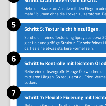
Schritt 4: Auflockern vom Ansatz.
Hebe die Haare am Ansatz mit den Fingern oder 
mehr Volumen ohne die Locken zu zerstören. B
Schritt 5: Textur leicht hinzufügen.
Sprühe ein feines Texturizing Spray aus etwa 2
gibt Halt und griffige Struktur. Für sehr feines
darf es eine etwas stärkere Formel sein.
Schritt 6: Kontrolle mit leichtem Öl o
Reibe eine erbsengroße Menge Öl zwischen den 
mittleren Längen. So reduzierst du Frizz. Verme
Locken.
Schritt 7: Flexible Fixierung mit leic
Nutze ein Spray mit flexiblem Halt. Sprühe aus