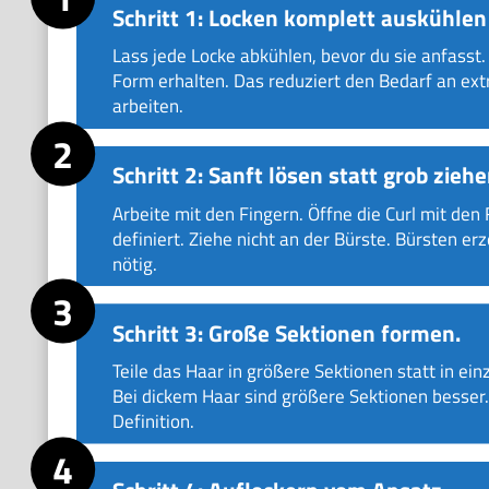
Schritt 1: Locken komplett auskühlen
Lass jede Locke abkühlen, bevor du sie anfasst. 
Form erhalten. Das reduziert den Bedarf an extr
arbeiten.
Schritt 2: Sanft lösen statt grob ziehe
Arbeite mit den Fingern. Öffne die Curl mit den 
definiert. Ziehe nicht an der Bürste. Bürsten e
nötig.
Schritt 3: Große Sektionen formen.
Teile das Haar in größere Sektionen statt in ei
Bei dickem Haar sind größere Sektionen besser.
Definition.