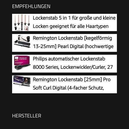
EMPFEHLUNGEN
Lockenstab 5 in 1 für große und kleine
Locken geeignet für alle Haartypen
Remington Lockenstab [kegelförmig
13-25mm] Pearl Digital (hochwertige
Keramikbeschichtung mit echten
Philips automatischer Lockenstab
Perlen) LCD-Display 130-210°C,
8000 Series, Lockenwickler/Curler, 27
Hitzehandschuh, natürliche Locken, Spirallocken
verschiedene Stylingoptionen,
Remington Lockenstab [25mm] Pro
& Beach Waves, CI951
Schwarz, Modell BHB876/00
Soft Curl Digital (4-facher Schutz,
antistatische Keramik-Turmalin-Beschichtung) -
LCD-Display 130-220°C, mit Klemme, weiche
mittelgroße & natürliche Locken, CI6525
HERSTELLER