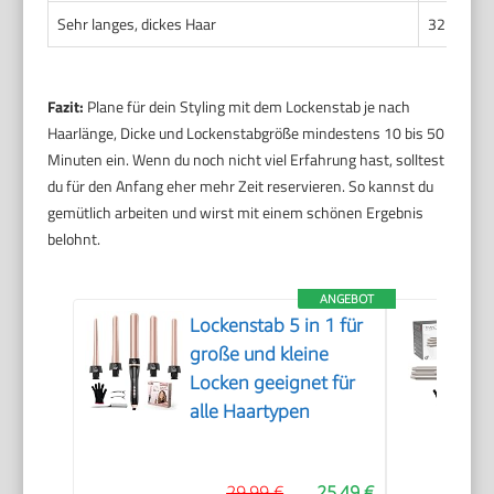
Sehr langes, dickes Haar
32 – 38 m
Fazit:
Plane für dein Styling mit dem Lockenstab je nach
Haarlänge, Dicke und Lockenstabgröße mindestens 10 bis 50
Minuten ein. Wenn du noch nicht viel Erfahrung hast, solltest
du für den Anfang eher mehr Zeit reservieren. So kannst du
gemütlich arbeiten und wirst mit einem schönen Ergebnis
belohnt.
ANGEBOT
Lockenstab 5 in 1 für
große und kleine
Locken geeignet für
alle Haartypen
29,99 €
25,49 €