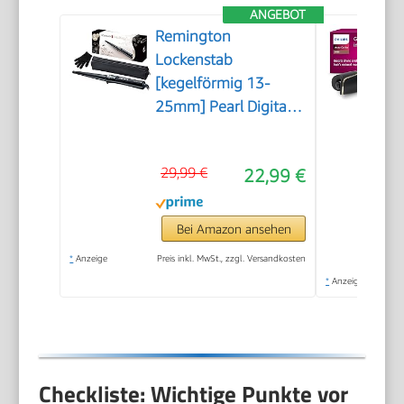
ANGEBOT
Remington
Lockenstab
[kegelförmig 13-
25mm] Pearl Digital
(hochwertige
Keramikbeschichtung
29,99 €
22,99 €
mit echten Perlen)
LCD-Display 130-
210°C,
Bei Amazon ansehen
Hitzehandschuh,
*
Anzeige
Preis inkl. MwSt., zzgl. Versandkosten
natürliche Locken,
*
Anzeige
Spirallocken & Beach
Waves, CI951
Checkliste: Wichtige Punkte vor