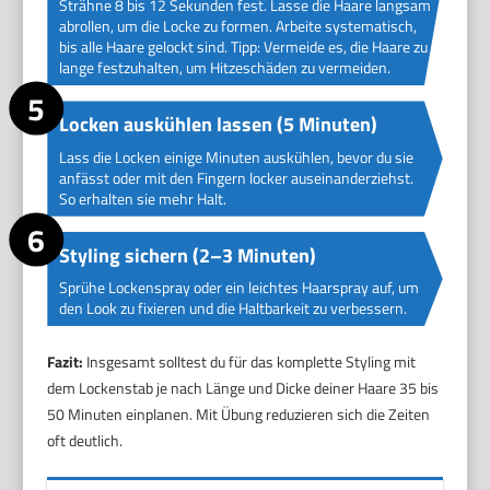
Strähne 8 bis 12 Sekunden fest. Lasse die Haare langsam
abrollen, um die Locke zu formen. Arbeite systematisch,
bis alle Haare gelockt sind. Tipp: Vermeide es, die Haare zu
lange festzuhalten, um Hitzeschäden zu vermeiden.
Locken auskühlen lassen (5 Minuten)
Lass die Locken einige Minuten auskühlen, bevor du sie
anfässt oder mit den Fingern locker auseinanderziehst.
So erhalten sie mehr Halt.
Styling sichern (2–3 Minuten)
Sprühe Lockenspray oder ein leichtes Haarspray auf, um
den Look zu fixieren und die Haltbarkeit zu verbessern.
Fazit:
Insgesamt solltest du für das komplette Styling mit
dem Lockenstab je nach Länge und Dicke deiner Haare 35 bis
50 Minuten einplanen. Mit Übung reduzieren sich die Zeiten
oft deutlich.