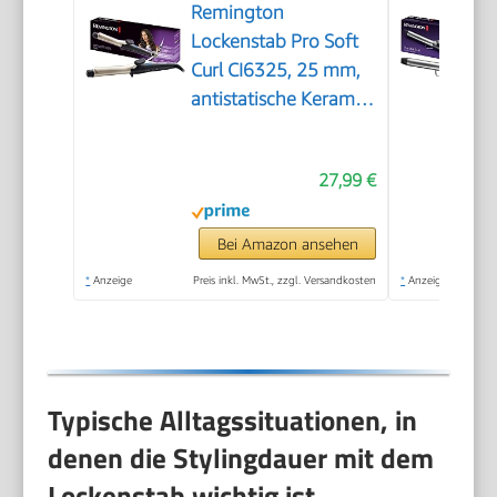
Remington
Lockenstab Pro Soft
Curl CI6325, 25 mm,
antistatische Keramik-
Turmalin-
Beschichtung,
27,99 €
schwarz/creme | 1er
Pack
Bei Amazon ansehen
*
Anzeige
Preis inkl. MwSt., zzgl. Versandkosten
*
Anzeige
Typische Alltagssituationen, in
denen die Stylingdauer mit dem
Lockenstab wichtig ist