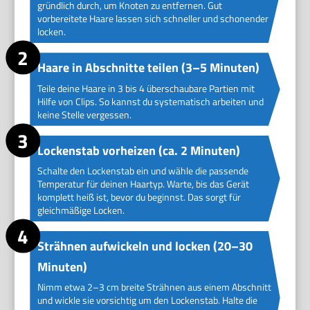
gründlich durch, um Knoten zu entfernen. Gut
vorbereitete Haare lassen sich schneller und schonender
locken.
Haare in Abschnitte teilen (3–5 Minuten)
Teile deine Haare in 3 bis 4 überschaubare Partien mit
Hilfe von Clips. So kannst du systematisch arbeiten und
keine Stelle vergessen.
Lockenstab vorheizen (ca. 2 Minuten)
Schalte den Lockenstab ein und wähle die passende
Temperatur für deinen Haartyp. Warte, bis das Gerät
komplett heiß ist, bevor du beginnst. Das sorgt für
gleichmäßige Locken.
Strähnen aufwickeln und locken (20–30
Minuten)
Nimm etwa 2–3 cm breite Strähnen aus einem Abschnitt
und wickle sie vorsichtig um den Lockenstab. Halte die