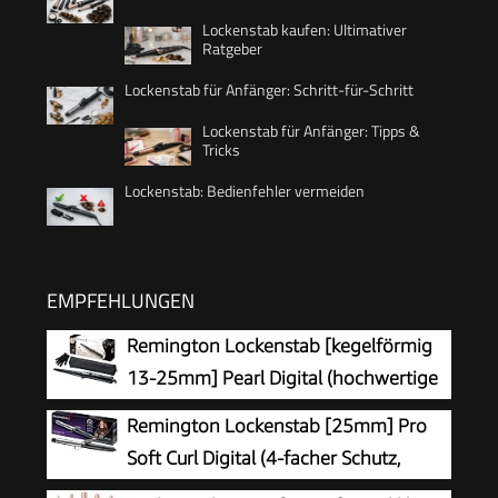
Lockenstab kaufen: Ultimativer
Ratgeber
Lockenstab für Anfänger: Schritt-für-Schritt
Lockenstab für Anfänger: Tipps &
Tricks
Lockenstab: Bedienfehler vermeiden
EMPFEHLUNGEN
Remington Lockenstab [kegelförmig
13-25mm] Pearl Digital (hochwertige
Keramikbeschichtung mit echten
Remington Lockenstab [25mm] Pro
Perlen) LCD-Display 130-210°C,
Soft Curl Digital (4-facher Schutz,
Hitzehandschuh, natürliche Locken, Spirallocken
antistatische Keramik-Turmalin-Beschichtung) -