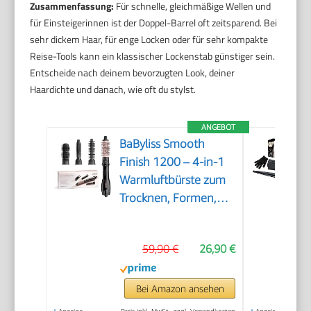
Zusammenfassung:
Für schnelle, gleichmäßige Wellen und
für Einsteigerinnen ist der Doppel-Barrel oft zeitsparend. Bei
sehr dickem Haar, für enge Locken oder für sehr kompakte
Reise-Tools kann ein klassischer Lockenstab günstiger sein.
Entscheide nach deinem bevorzugten Look, deiner
Haardichte und danach, wie oft du stylst.
ANGEBOT
BaByliss Smooth
Finish 1200 – 4‑in‑1
Warmluftbürste zum
Trocknen, Formen,
Glätten &
Volumenstyling,
59,90 €
26,90 €
Ionen‑ &
Keramiktechnologie,
4 Aufsätze, 1200W,
Bei Amazon ansehen
Schwarz/Pink,