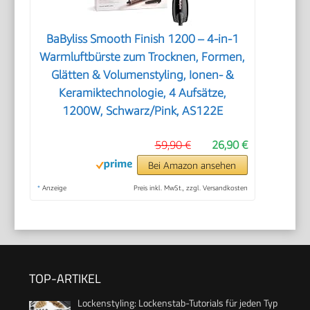
BaByliss Smooth Finish 1200 – 4‑in‑1
Warmluftbürste zum Trocknen, Formen,
Glätten & Volumenstyling, Ionen‑ &
Keramiktechnologie, 4 Aufsätze,
1200W, Schwarz/Pink, AS122E
59,90 €
26,90 €
Bei Amazon ansehen
*
Anzeige
Preis inkl. MwSt., zzgl. Versandkosten
TOP-ARTIKEL
Lockenstyling: Lockenstab-Tutorials für jeden Typ