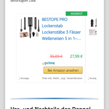
bevorzugten Look.
ANGEBOT
BESTOPE PRO
Lockenstab
Lockenstäbe 3 Fässer
Welleneisen 5 in 1–
Lockenstab Set 3
Fässer für großer
35,09 €
27,99 €
Wellen,
Temperatureinstellung,
Schnellaufheizung
Bei Amazon ansehen
und einem
*
Anzeige
Preis inkl. MwSt., zzgl. Versandkosten
*
Anzeige
Handschuh, 2 Clips,
Schwarz
Vor- und Nachteile des Doppel-