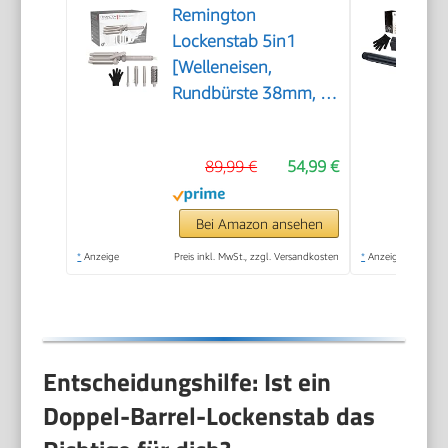
Remington
Lockenstab 5in1
[Welleneisen,
Rundbürste 38mm, 3
Lockenaufsätze 13-
33mm] Trendology
89,99 €
54,99 €
(LED display 130°C -
210°C, Beach Waves,
Spirallocken &
Bei Amazon ansehen
Natürliche Locken für
*
Anzeige
Preis inkl. MwSt., zzgl. Versandkosten
*
Anzeige
alle Haartypen)
CI41MS5
Entscheidungshilfe: Ist ein
Doppel-Barrel-Lockenstab das