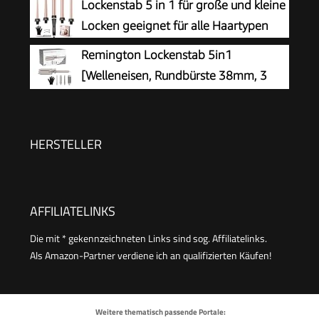
Lockenstab 5 in 1 für große und kleine
& Beach Waves, CI951
LCD-Display 130-220°C, mit Klemme, weiche
Locken geeignet für alle Haartypen
mittelgroße & natürliche Locken, CI6525
Remington Lockenstab 5in1
[Welleneisen, Rundbürste 38mm, 3
Lockenaufsätze 13-33mm] Trendology
(LED display 130°C - 210°C, Beach Waves,
Spirallocken & Natürliche Locken für alle
HERSTELLER
Haartypen) CI41MS5
AFFILIATELINKS
Die mit * gekennzeichneten Links sind sog. Affiliatelinks.
Als Amazon-Partner verdiene ich an qualifizierten Käufen!
Weitere thematisch passende Portale: